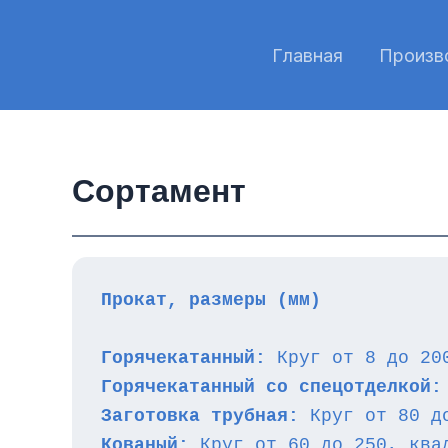
Перейти
к
Главная
Произв
содержимому
Сортамент
Прокат, размеры (мм)
Горячекатанный:
 Круг от 8 до 20
Горячекатанный со спецотделкой:
Заготовка трубная:
 Круг от 80 д
Кованый:
 Круг от 60 до 250, ква