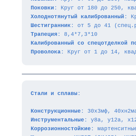
Поковки:
 Круг от 180 до 250, кв
Холоднотянутый калиброванный:
 К
Шестигранник:
 от 5 до 41 (спец.
Трапеция:
 8,4*7,3*10
Калиброванный со спецотделкой п
Проволока:
 Круг от 1 до 14, ква
Стали и сплавы:
Конструкционные:
 30х3мф, 40хн2м
Инструментальные:
 у8а, у12а, х1
Коррозионностойкие:
 мартенситны