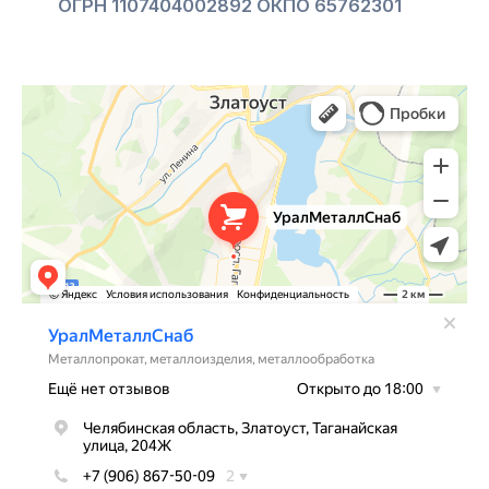
ОГРН 1107404002892 ОКПО 65762301