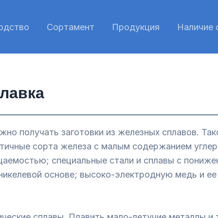
одство
Сортамент
Продукция
Наличие 
лавка
о получать заготовки из железных сплавов. Тако
ичные сорта железа с малым содержанием углеро
цаемостью; специальные стали и сплавы с пониж
никелевой основе; высоко-электродную медь и ее 
кие сплавы. Плавить мало-летучие металлы и т. 