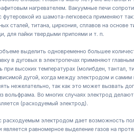
графитовым нагревателем. Вакуумные печи сопрот
 с футеровкой из шамота-легковеса применяют та
х сталей, титана, циркония, сплавов на основе т
и, для пайки твердыми припоями и т. п.
ъеме выделить одновременно большее количество
авку в дуговых в электропечах применяют главным
при высоких температурах (молибден, тантал, тит
ависимой дугой, когда между электродом и самим
ять нежелательно, так как это может вызвать до
 вольфрама. Во многих случаях электрод делают 
вляется (расходуемый электрод).
 с расходуемым электродом дает возможность пол
 является равномерное выделение газов на протя