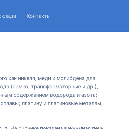
склада
Контакты
го как никеля, меди и молибдена для
да (армко, трансформаторные и др.),
енным содержанием водорода и азота;
сплавы; платину и платиновые металлы;
п. На рисунке показана вакуумная печь