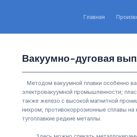
Перейти
к
Главная
Произв
содержимому
Вакуумно-дуговая вып
Методом вакуумной плавки особенно важн
электровакуумной промышленности; пласт
также железо с высокой магнитной прони
нихром; противокоррозионные сплавы на 
тугоплавкие редкие металлы.
Здесь можно спекать металлокерамичес